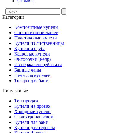
Отзывы
Категории
Композитные купели
С пластиковой чашей
Пластиковые купели
Купели из лиственницы
Купели из дуба
Кедровые купели
Фитобочки (кедр)
Из нержавеющей стали
Банные чаны
Печи для купелей
Товары для бани
Популярные
Топ продаж
Купели на дровах
Холодные купели
С электронагревом
Купели для бани
Купели для террасы
Купели Фурако