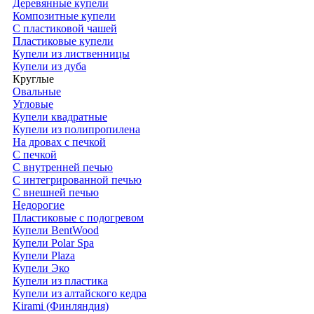
Деревянные купели
Композитные купели
С пластиковой чашей
Пластиковые купели
Купели из лиственницы
Купели из дуба
Круглые
Овальные
Угловые
Купели квадратные
Купели из полипропилена
На дровах с печкой
С печкой
С внутренней печью
С интегрированной печью
С внешней печью
Недорогие
Пластиковые с подогревом
Купели BentWood
Купели Polar Spa
Купели Plaza
Купели Эко
Купели из пластика
Купели из алтайского кедра
Kirami (Финляндия)