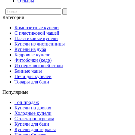
Отзывы
Категории
Композитные купели
С пластиковой чашей
Пластиковые купели
Купели из лиственницы
Купели из дуба
Кедровые купели
Фитобочки (кедр)
Из нержавеющей стали
Банные чаны
Печи для купелей
Товары для бани
Популярные
Топ продаж
Купели на дровах
Холодные купели
С электронагревом
Купели для бани
Купели для террасы
Купели Фурако