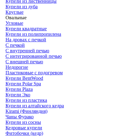
Купели из лиственницы
Купели из дуба
Круглые
Овальные
Угловые
Купели квадратные
Купели из полипропилена
На дровах с печкой
С печкой
С внутренней печью
С интегрированной печью
С внешней печью
Недорогие
Пластиковые с подогревом
Купели BentWood
Купели Polar Spa
Купели Plaza
Купели Эко
Купели из пластика
Купели из алтайского кедра
Kirami (Финляндия)
Чаны Фурако
Купели из сосны
Кедровые купели
Фитобочки (кедр)