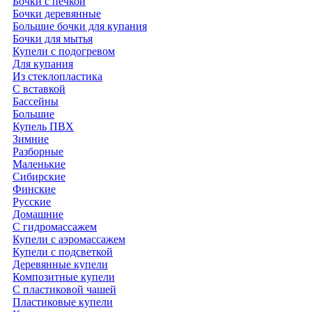
Бочки с печкой
Бочки деревянные
Большие бочки для купания
Бочки для мытья
Купели с подогревом
Для купания
Из стеклопластика
С вставкой
Бассейны
Большие
Купель ПВХ
Зимние
Разборные
Маленькие
Сибирские
Финские
Русские
Домашние
С гидромассажем
Купели с аэромассажем
Купели с подсветкой
Деревянные купели
Композитные купели
С пластиковой чашей
Пластиковые купели