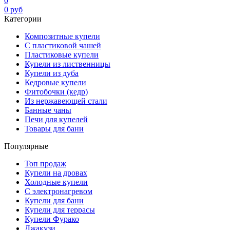
0
0
руб
Категории
Композитные купели
С пластиковой чашей
Пластиковые купели
Купели из лиственницы
Купели из дуба
Кедровые купели
Фитобочки (кедр)
Из нержавеющей стали
Банные чаны
Печи для купелей
Товары для бани
Популярные
Топ продаж
Купели на дровах
Холодные купели
С электронагревом
Купели для бани
Купели для террасы
Купели Фурако
Джакузи