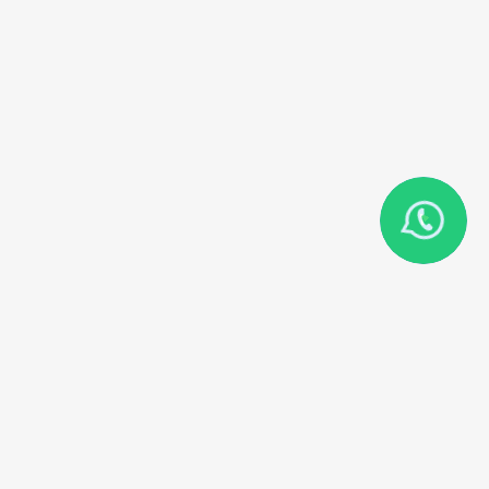
КАТАЛОГ
ИНСТРУКЦИИ ПО ЭКСПЛУАТАЦИИ
Кедровые купели
Инструкция по эксплуатации
пластиковых купелей
Фитобочки (кедр)