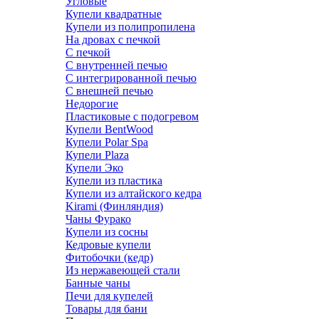
Угловые
Купели квадратные
Купели из полипропилена
На дровах с печкой
С печкой
С внутренней печью
С интегрированной печью
С внешней печью
Недорогие
Пластиковые с подогревом
Купели BentWood
Купели Polar Spa
Купели Plaza
Купели Эко
Купели из пластика
Купели из алтайского кедра
Kirami (Финляндия)
Чаны Фурако
Купели из сосны
Кедровые купели
Фитобочки (кедр)
Из нержавеющей стали
Банные чаны
Печи для купелей
Товары для бани