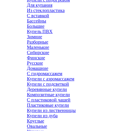
Для купания
Из стеклопластика
С вставкой
Бассейны
Большие
Купель ПВХ
Зимние
Разборные
Маленькие
Сибирские
Финские
Русские
Домашние
С гидромассажем
Купели с аэромассажем
Купели с подсветкой
Деревянные купели
Композитные купели
С пластиковой чашей
Пластиковые купели
Купели из лиственницы
Купели из дуба
Круглые
Овальные