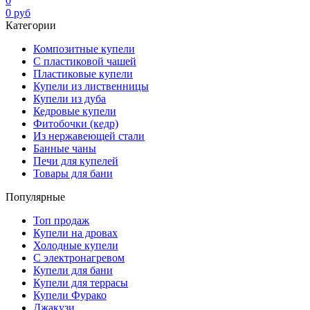
0
0
руб
Категории
Композитные купели
С пластиковой чашей
Пластиковые купели
Купели из лиственницы
Купели из дуба
Кедровые купели
Фитобочки (кедр)
Из нержавеющей стали
Банные чаны
Печи для купелей
Товары для бани
Популярные
Топ продаж
Купели на дровах
Холодные купели
С электронагревом
Купели для бани
Купели для террасы
Купели Фурако
Джакузи