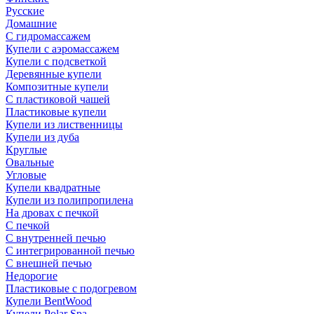
Русские
Домашние
С гидромассажем
Купели с аэромассажем
Купели с подсветкой
Деревянные купели
Композитные купели
С пластиковой чашей
Пластиковые купели
Купели из лиственницы
Купели из дуба
Круглые
Овальные
Угловые
Купели квадратные
Купели из полипропилена
На дровах с печкой
С печкой
С внутренней печью
С интегрированной печью
С внешней печью
Недорогие
Пластиковые с подогревом
Купели BentWood
Купели Polar Spa