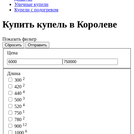
Уличные купели
Купели с подогревом
Купить купель в Королеве
Показать фильтр
Сбросить
Отправить
Цена
Длина
2
300
2
420
4
440
3
500
4
520
1
750
2
780
12
900
6
1000