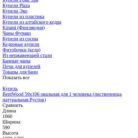
Купели Plaza
Купели Эко
Купели из пластика
Купели из алтайского кедра
Kirami (Финляндия)
Чаны Фурако
Купели из сосны
Кедровые купели
Фитобочки (кедр)
Из нержавеющей стали
Банные чаны
Печи для купелей
Товары для бани
Показать все
Купель
BentWood 59х106 овальная для 1 человека (лиственница
натуральная Рустик)
Сравнить
Длина
1060
Ширина
590
Высота