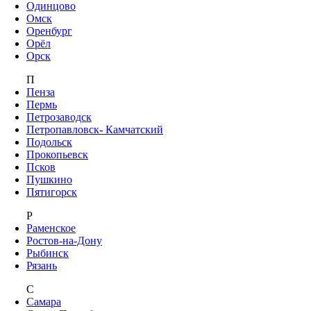
Одинцово
Омск
Оренбург
Орёл
Орск
П
Пенза
Пермь
Петрозаводск
Петропавловск- Камчатский
Подольск
Прокопьевск
Псков
Пушкино
Пятигорск
Р
Раменское
Ростов-на-Дону
Рыбинск
Рязань
С
Самара