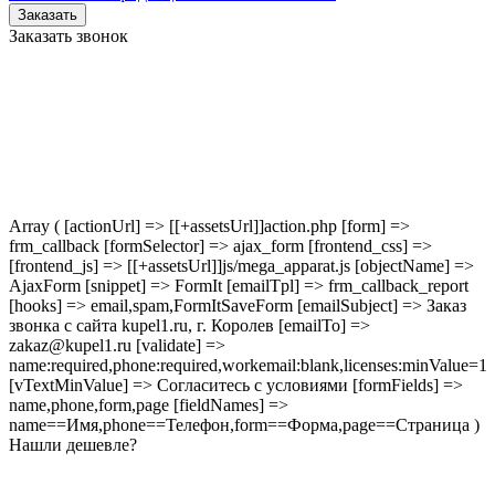
Заказать
Заказать звонок
Array ( [actionUrl] => [[+assetsUrl]]action.php [form] =>
frm_callback [formSelector] => ajax_form [frontend_css] =>
[frontend_js] => [[+assetsUrl]]js/mega_apparat.js [objectName] =>
AjaxForm [snippet] => FormIt [emailTpl] => frm_callback_report
[hooks] => email,spam,FormItSaveForm [emailSubject] => Заказ
звонка с сайта kupel1.ru, г. Королев [emailTo] =>
zakaz@kupel1.ru [validate] =>
name:required,phone:required,workemail:blank,licenses:minValue=1
[vTextMinValue] => Согласитесь с условиями [formFields] =>
name,phone,form,page [fieldNames] =>
name==Имя,phone==Телефон,form==Форма,page==Страница )
Нашли дешевле?