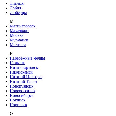
Липецк
Лобня
Люберцы
М
Магнитогорск
Махачкала
Москва
Мурманск
Мытищи
Н
Набережные Челны
Нальчик
Нижневартовск
Нижнекамск
Нижний Новгород
Нижний Тагил
Новокузнецк
Новороссийск
Новосибирск
Ногинск
Норильск
О