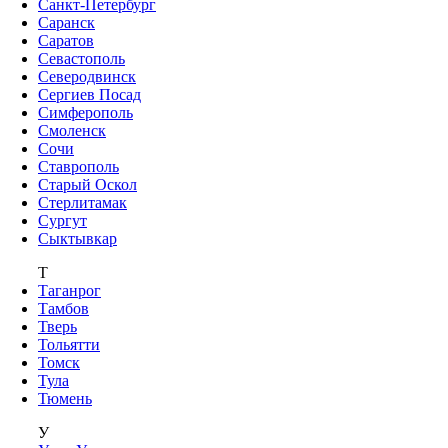
Санкт-Петербург
Саранск
Саратов
Севастополь
Северодвинск
Сергиев Посад
Симферополь
Смоленск
Сочи
Ставрополь
Старый Оскол
Стерлитамак
Сургут
Сыктывкар
Т
Таганрог
Тамбов
Тверь
Тольятти
Томск
Тула
Тюмень
У