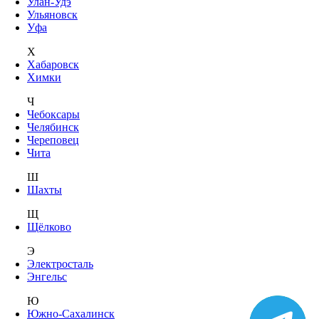
Улан-Удэ
Ульяновск
Уфа
Х
Хабаровск
Химки
Ч
Чебоксары
Челябинск
Череповец
Чита
Ш
Шахты
Щ
Щёлково
Э
Электросталь
Энгельс
Ю
Южно-Сахалинск