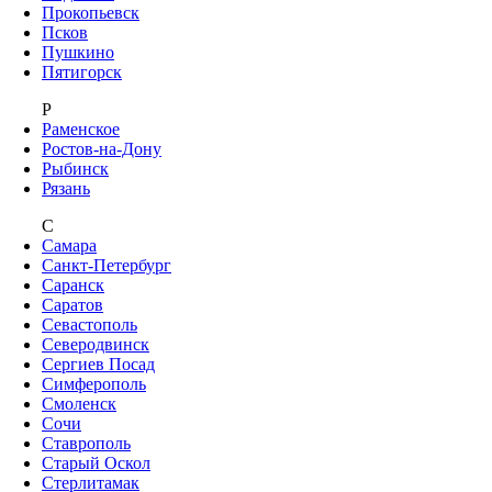
Прокопьевск
Псков
Пушкино
Пятигорск
Р
Раменское
Ростов-на-Дону
Рыбинск
Рязань
С
Самара
Санкт-Петербург
Саранск
Саратов
Севастополь
Северодвинск
Сергиев Посад
Симферополь
Смоленск
Сочи
Ставрополь
Старый Оскол
Стерлитамак