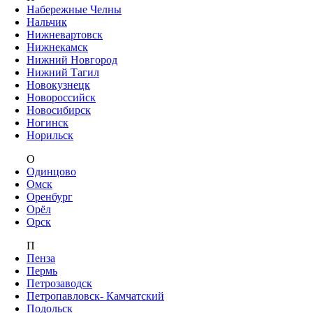
Набережные Челны
Нальчик
Нижневартовск
Нижнекамск
Нижний Новгород
Нижний Тагил
Новокузнецк
Новороссийск
Новосибирск
Ногинск
Норильск
О
Одинцово
Омск
Оренбург
Орёл
Орск
П
Пенза
Пермь
Петрозаводск
Петропавловск- Камчатский
Подольск