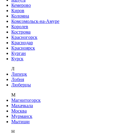
Кемерово
Киров
Коломна
Комсомольск-на-Амуре
Королев
Кострома
Красногорск
Краснодар
Красноярск
Курган
Курск
Л
Липецк
Лобня
Люберцы
М
Магнитогорск
Махачкала
Москва
Мурманск
Мытищи
Н