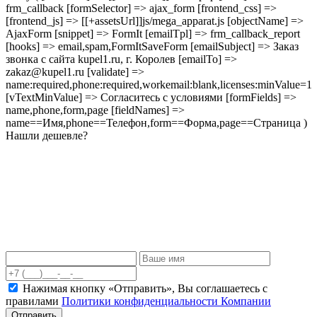
frm_callback [formSelector] => ajax_form [frontend_css] =>
[frontend_js] => [[+assetsUrl]]js/mega_apparat.js [objectName] =>
AjaxForm [snippet] => FormIt [emailTpl] => frm_callback_report
[hooks] => email,spam,FormItSaveForm [emailSubject] => Заказ
звонка с сайта kupel1.ru, г. Королев [emailTo] =>
zakaz@kupel1.ru [validate] =>
name:required,phone:required,workemail:blank,licenses:minValue=1
[vTextMinValue] => Согласитесь с условиями [formFields] =>
name,phone,form,page [fieldNames] =>
name==Имя,phone==Телефон,form==Форма,page==Страница )
Нашли дешевле?
Нажимая кнопку «Отправить», Вы соглашаетесь c
правилами
Политики конфиденциальности Компании
Отправить