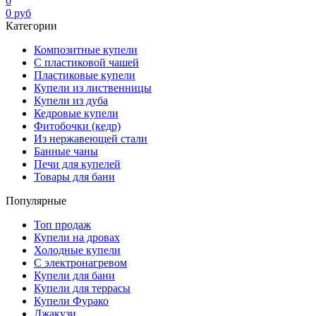
0
0
руб
Категории
Композитные купели
С пластиковой чашей
Пластиковые купели
Купели из лиственницы
Купели из дуба
Кедровые купели
Фитобочки (кедр)
Из нержавеющей стали
Банные чаны
Печи для купелей
Товары для бани
Популярные
Топ продаж
Купели на дровах
Холодные купели
С электронагревом
Купели для бани
Купели для террасы
Купели Фурако
Джакузи