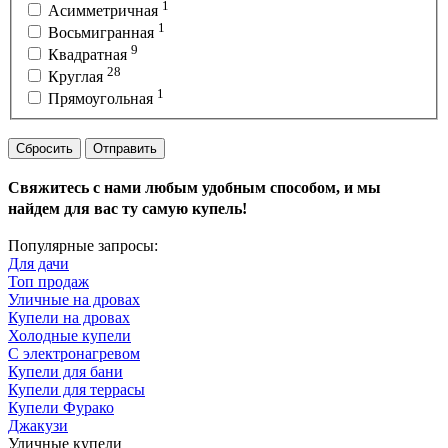
1
Асимметричная
1
Восьмигранная
9
Квадратная
28
Круглая
1
Прямоугольная
Сбросить
Отправить
Свяжитесь с нами любым удобным способом, и мы
найдем для вас ту самую купель!
Популярные запросы:
Для дачи
Топ продаж
Уличные на дровах
Купели на дровах
Холодные купели
С электронагревом
Купели для бани
Купели для террасы
Купели Фурако
Джакузи
Уличные купели