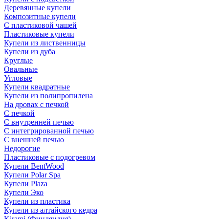
Деревянные купели
Композитные купели
С пластиковой чашей
Пластиковые купели
Купели из лиственницы
Купели из дуба
Круглые
Овальные
Угловые
Купели квадратные
Купели из полипропилена
На дровах с печкой
С печкой
С внутренней печью
С интегрированной печью
С внешней печью
Недорогие
Пластиковые с подогревом
Купели BentWood
Купели Polar Spa
Купели Plaza
Купели Эко
Купели из пластика
Купели из алтайского кедра
Kirami (Финляндия)