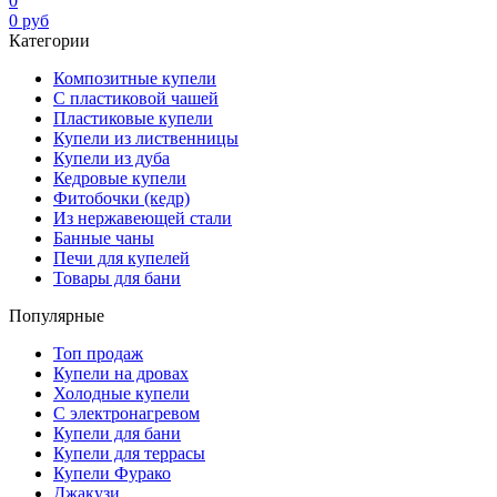
0
0
руб
Категории
Композитные купели
С пластиковой чашей
Пластиковые купели
Купели из лиственницы
Купели из дуба
Кедровые купели
Фитобочки (кедр)
Из нержавеющей стали
Банные чаны
Печи для купелей
Товары для бани
Популярные
Топ продаж
Купели на дровах
Холодные купели
С электронагревом
Купели для бани
Купели для террасы
Купели Фурако
Джакузи