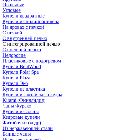
Овальные
Угловые
Купели квадратные
Купели из полипропилена
На дровах с печкой
С печкой
С внутренней печью
С интегрированной печью
С внешней печью
Недорогие
Пластиковые с подогревом
Купели BentWood
Купели Polar Spa
Купели Plaza
Купели Эко
Купели из пластика
Купели из алтайского кедра
Kirami (Финляндия)
Чаны Фурако
Купели из сосны
Кедровые купели
Фитобочки (кедр)
Из нержавеющей стали
Банные чаны
Печи для купелей