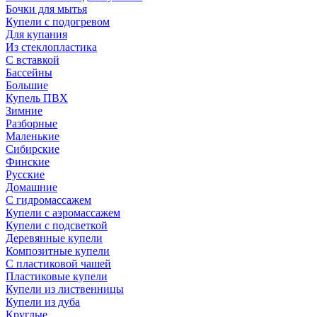
Бочки для мытья
Купели с подогревом
Для купания
Из стеклопластика
С вставкой
Бассейны
Большие
Купель ПВХ
Зимние
Разборные
Маленькие
Сибирские
Финские
Русские
Домашние
С гидромассажем
Купели с аэромассажем
Купели с подсветкой
Деревянные купели
Композитные купели
С пластиковой чашей
Пластиковые купели
Купели из лиственницы
Купели из дуба
Круглые