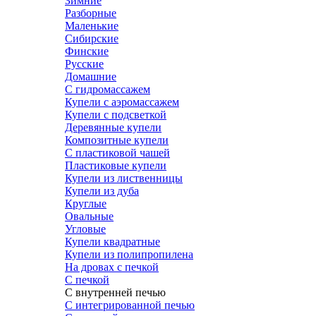
Зимние
Разборные
Маленькие
Сибирские
Финские
Русские
Домашние
С гидромассажем
Купели с аэромассажем
Купели с подсветкой
Деревянные купели
Композитные купели
С пластиковой чашей
Пластиковые купели
Купели из лиственницы
Купели из дуба
Круглые
Овальные
Угловые
Купели квадратные
Купели из полипропилена
На дровах с печкой
С печкой
С внутренней печью
С интегрированной печью