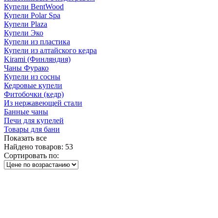
Купели BentWood
Купели Polar Spa
Купели Plaza
Купели Эко
Купели из пластика
Купели из алтайского кедра
Kirami (Финляндия)
Чаны Фурако
Купели из сосны
Кедровые купели
Фитобочки (кедр)
Из нержавеющей стали
Банные чаны
Печи для купелей
Товары для бани
Показать все
Найдено товаров:
53
Сортировать по: