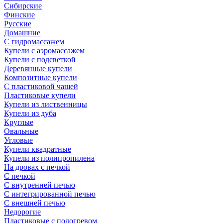
Сибирские
Финские
Русские
Домашние
С гидромассажем
Купели с аэромассажем
Купели с подсветкой
Деревянные купели
Композитные купели
С пластиковой чашей
Пластиковые купели
Купели из лиственницы
Купели из дуба
Круглые
Овальные
Угловые
Купели квадратные
Купели из полипропилена
На дровах с печкой
С печкой
С внутренней печью
С интегрированной печью
С внешней печью
Недорогие
Пластиковые с подогревом