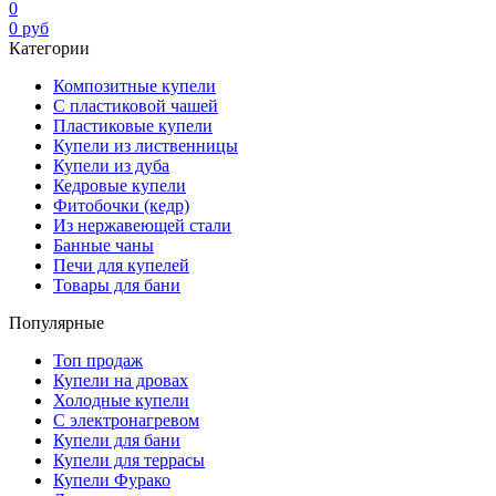
0
0
руб
Категории
Композитные купели
С пластиковой чашей
Пластиковые купели
Купели из лиственницы
Купели из дуба
Кедровые купели
Фитобочки (кедр)
Из нержавеющей стали
Банные чаны
Печи для купелей
Товары для бани
Популярные
Топ продаж
Купели на дровах
Холодные купели
С электронагревом
Купели для бани
Купели для террасы
Купели Фурако